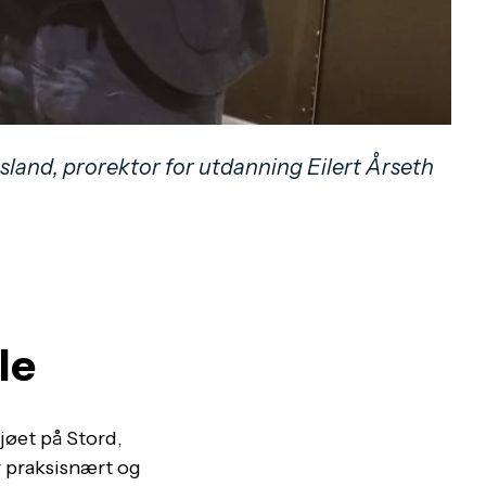
sland, prorektor for utdanning Eilert Årseth
le
jøet på Stord,
r praksisnært og