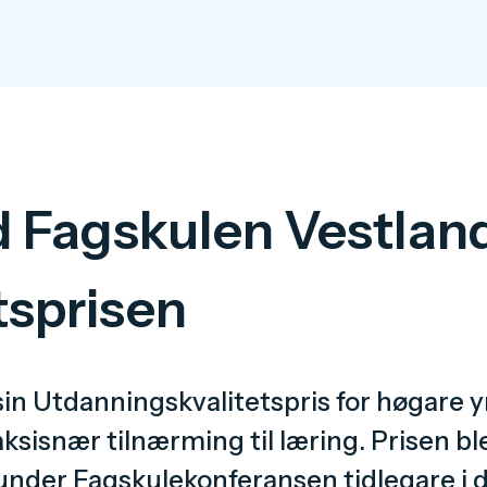
 Fagskulen Vestlan
tsprisen
 sin Utdanningskvalitetspris for høgare 
sisnær tilnærming til læring. Prisen ble
nder Fagskulekonferansen tidlegare i d