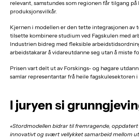
relevant, samstundes som regionen får tilgang på k
produksjonsvilkår.
Kjernen i modellen er den tette integrasjonen av 
tilsette kombinere studium ved Fagskulen med arbe
Industrien bidreg med fleksible arbeidstidsordni
arbeidstakarar å vidareutdanne seg utan å miste fot
Prisen vart delt ut
av Forskings- og høgare utdann
samlar representantar frå heile fagskulesektoren i
I juryen si grunngjevi
«Stordmodellen bidrar til fremragende, oppdatert 
innovativt og svært vellykket samarbeid mellom u