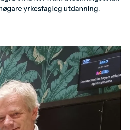
n høgare yrkesfagleg utdanning.