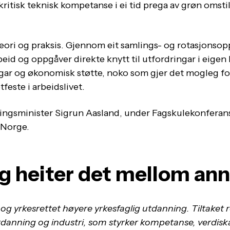
ritisk teknisk kompetanse i ei tid prega av grøn omsti
teori og praksis. Gjennom eit samlings- og rotasjonso
id og oppgåver direkte knytt til utfordringar i eigen 
ngar og økonomisk støtte, noko som gjer det mogleg fo
feste i arbeidslivet.
ingsminister Sigrun Aasland, under Fagskulekonferans
 Norge.
ng heiter det mellom ann
og yrkesrettet høyere yrkesfaglig utdanning. Tiltaket 
tdanning og industri, som styrker kompetanse, verdis