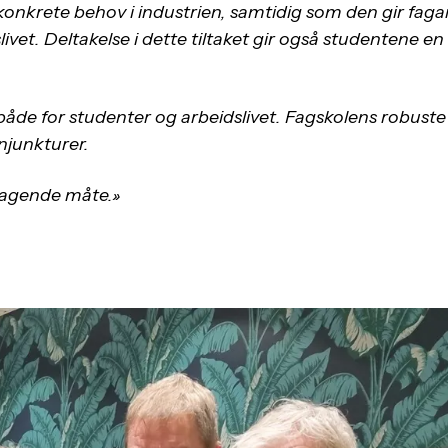
 konkrete behov i industrien, samtidig som den gir fag
ivet. Deltakelse i dette tiltaket gir også studentene en
både for studenter og arbeidslivet. Fagskolens robuste
njunkturer.
mragende måte.»