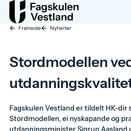
Framside
Nyheiter
Stordmodellen ved
utdanningskvalite
Fagskulen Vestland er tildelt HK-dir
Stordmodellen, ei nyskapande og prak
utdanningsminister Sigrun Aasland u