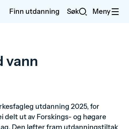
Finn utdanning
Meny
d vann
yrkesfagleg utdanning 2025, for
i delt ut av Forskings- og høgare
ag. Den løfter fram utdanningstiltak