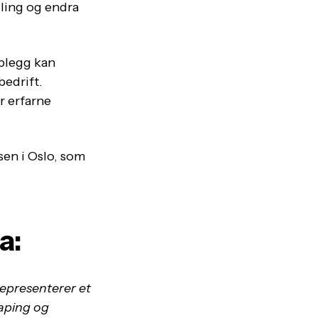
lling og endra
pplegg kan
bedrift.
r erfarne
en i Oslo, som
a:
representerer et
kaping og