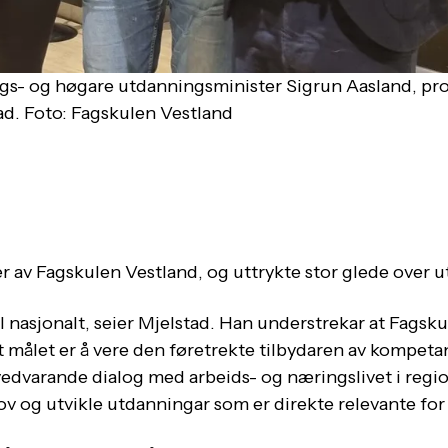
ngs- og høgare utdanningsminister Sigrun Aasland, pro
ad. Foto: Fagskulen Vestland
r av Fagskulen Vestland, og uttrykte stor glede over 
 til nasjonalt, seier Mjelstad. Han understrekar at Fagsk
t målet er å vere den føretrekte tilbydaren av kompetan
g vedvarande dialog med arbeids- og næringslivet i regi
v og utvikle utdanningar som er direkte relevante for 