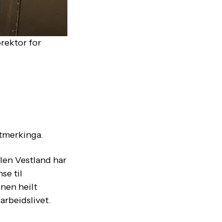
rektor for
utmerkinga.
ulen Vestland har
se til
onen heilt
arbeidslivet.