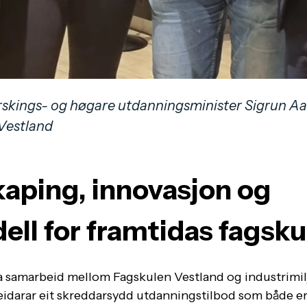
orskings- og høgare utdanningsminister Sigrun Aa
 Vestland
aping, innovasjon og
ll for framtidas fagsku
a samarbeid mellom Fagskulen Vestland og industrimil
beidarar eit skreddarsydd utdanningstilbod som både e