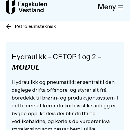
Meny
Petroleumsteknisk
Hydraulikk - CETOP 1 og 2 –
MODUL
Hydraulikk og pneumatikk er sentralt i den
daglege drifta offshore, og styrer alt frå
boredekk til brønn- og produksjonssystem. I
dette emnet lærer du korleis slike anlegg er
bygde opp, korleis dei blir drifta og
vedlikehaldne, og korleis du vurderer kva
styreløysing som passar best i ulike